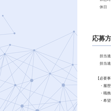
休日 ：
応募
担当連絡
担当連絡先：s
【必要事
・履歴
・職務
・希望