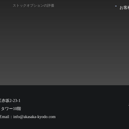
ストックオプションの評価
お客
赤坂2-23-1
タワー10階
Email：
info@akasaka-kyodo.com