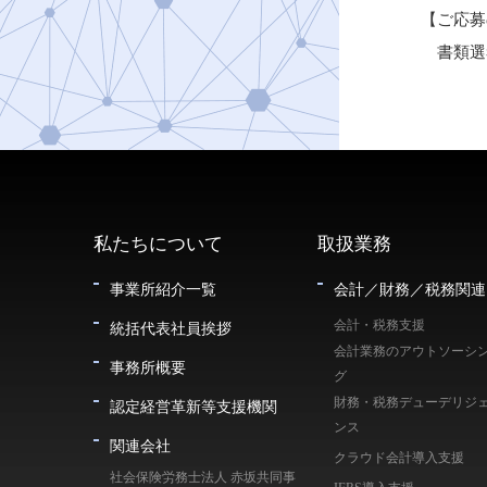
【ご応募
書類選考
私たちについて
取扱業務
事業所紹介一覧
会計／財務／税務関連
会計・税務支援
統括代表社員挨拶
会計業務のアウトソーシ
事務所概要
グ
財務・税務デューデリジ
認定経営革新等支援機関
ンス
関連会社
クラウド会計導入支援
社会保険労務士法人 赤坂共同事