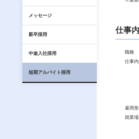
メッセージ
仕事
新卒採用
職種 ：
中途入社採用
仕事内容
・会計
短期アルバイト採用
・給
・資料
・庶
雇用形態
就業場所