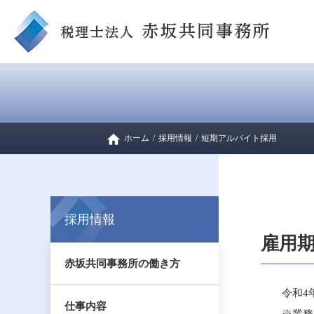
ホーム
/
採用情報
/
短期アルバイト採用
採用情報
雇用
赤坂共同事務所の働き方
令和4年1
仕事内容
※業務開