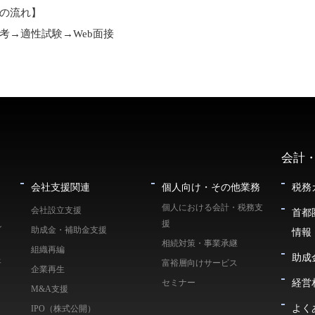
の流れ】
→適性試験→Web面接
会計
会社支援関連
個人向け・その他業務
税務
個人における会計・税務支
会社設立支援
首都
援
ン
助成金・補助金支援
情報
相続対策・事業承継
組織再編
助成
ェ
富裕層向けサービス
企業再生
経営
セミナー
M&A支援
よく
IPO（株式公開）